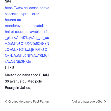
Site :
https://www.helloasso.com/a
ssociations/premieres-
heures-au-
monde/evenements/atelier-
hni-et-couches-lavables-1?
_gl=1%2aivi76q%2a_gcl_au
%2aMTc3OTU0NTc5OS4xN
zQwMzk1OTkwLjE1OTk3OT
QxNzAuMTc0NjYxNzY0MC4
xNzQ2NjE3NjQw
LIEU
Maison de naissance PHAM
30 avenue du Médipôle
Bourgoin-Jallieu
,
Groupe de parole Post-Partum
Atelier : massage bébé