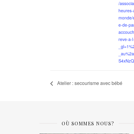
/associa
heures-
monde/
e-de-pa
accouch
reve-a-
_gl=1%
_au%2
S4xNz
Atelier : secourisme avec bébé
OÙ SOMMES NOUS?