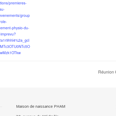
tions/premieres-
au-
evenements/group
role-
ement-physio-du-
l-imprevu?
2a1r9hhl4%2a_gcl
aMTc3OTU0NTc5O
QwMzk1OTkw
Réunion G
Maison de naissance PHAM