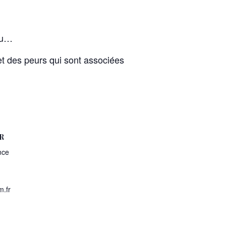
vu…
et des peurs qui sont associées
R
nce
.fr