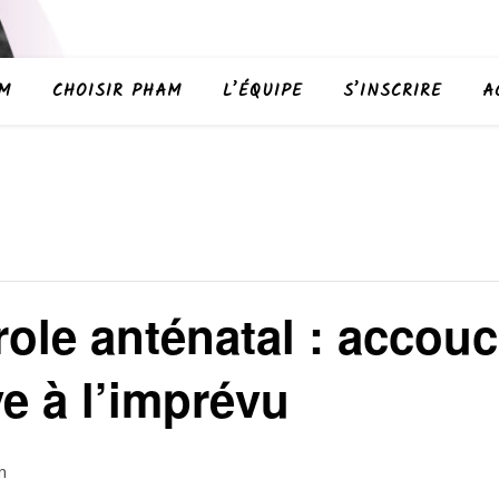
AM
CHOISIR PHAM
L’ÉQUIPE
S’INSCRIRE
A
ole anténatal : accou
e à l’imprévu
n